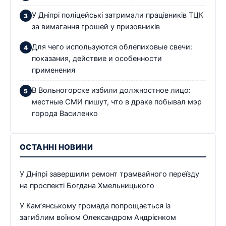
У Дніпрі поліцейські затримали працівників ТЦК
за вимагання грошей у призовників
Для чего используются облепиховые свечи:
показания, действие и особенности
применения
В Вольногорске избили должностное лицо:
местные СМИ пишут, что в драке побывал мэр
города Василенко
ОСТАННІ НОВИНИ
У Дніпрі завершили ремонт трамвайного переїзду
на проспекті Богдана Хмельницького
У Кам’янському громада попрощається із
загиблим воїном Олександром Андрієнком