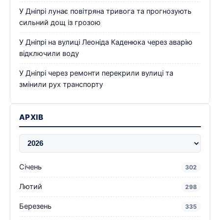
У Дніпрі лунає повітряна тривога та прогнозують
сильний дощ із грозою
У Дніпрі на вулиці Леоніда Каденюка через аварію
відключили воду
У Дніпрі через ремонти перекрили вулиці та
змінили рух транспорту
АРХІВ
Січень
302
Лютий
298
Березень
335