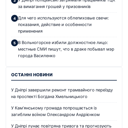
У Дніпрі поліцейські затримали працівників ТЦК
за вимагання грошей у призовників
Для чего используются облепиховые свечи:
показания, действие и особенности
применения
В Вольногорске избили должностное лицо:
местные СМИ пишут, что в драке побывал мэр
города Василенко
ОСТАННІ НОВИНИ
У Дніпрі завершили ремонт трамвайного переїзду
на проспекті Богдана Хмельницького
У Кам’янському громада попрощається із
загиблим воїном Олександром Андрієнком
У Дніпрі лунає повітряна тривога та прогнозують