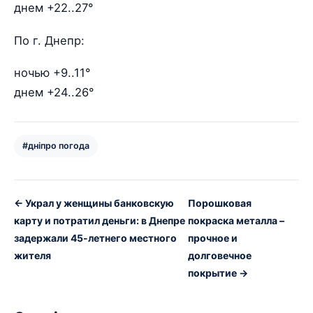
днем +22..27°
По г. Днепр:
ночью +9..11°
днем +24..26°
#дніпро погода
← Украл у женщины банковскую
Порошковая
карту и потратил деньги: в Днепре
покраска металла –
задержали 45-летнего местного
прочное и
жителя
долговечное
покрытие →