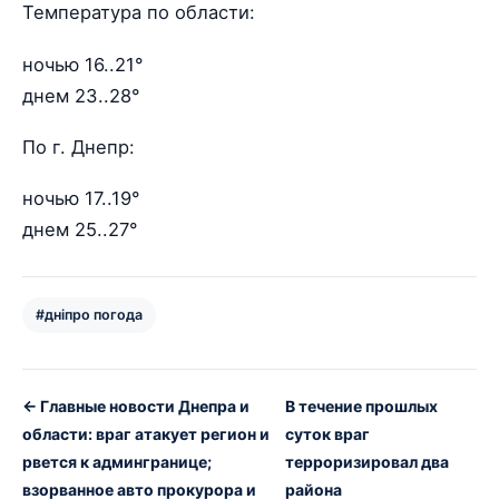
Температура по области:
ночью 16..21°
днем 23..28°
По г. Днепр:
ночью 17..19°
днем 25..27°
#дніпро погода
← Главные новости Днепра и
В течение прошлых
области: враг атакует регион и
суток враг
рвется к админгранице;
терроризировал два
взорванное авто прокурора и
района