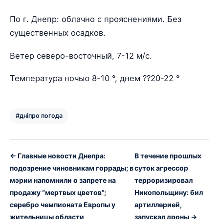
По г. Днепр: облачно с прояснениями. Без
существенных осадков.
Ветер северо-восточный, 7-12 м/с.
Температура ночью 8-10 °, днем ??20-22 °
#дніпро погода
← Главные новости Днепра:
В течение прошлых
подозрение чиновникам горрады; в
суток агрессор
мэрии напомнили о запрете на
терроризировал
продажу “мертвых цветов”;
Никопольщину: бил
серебро чемпионата Европы у
артиллерией,
жительницы области
запускал дроны →