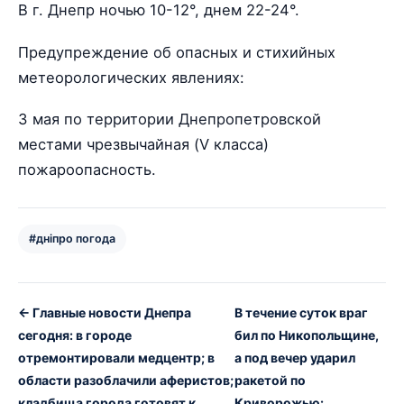
В г. Днепр ночью 10-12°, днем 22-24°.
Предупреждение об опасных и стихийных
метеорологических явлениях:
3 мая по территории Днепропетровской
местами чрезвычайная (V класса)
пожароопасность.
#дніпро погода
← Главные новости Днепра
В течение суток враг
сегодня: в городе
бил по Никопольщине,
отремонтировали медцентр; в
а под вечер ударил
области разоблачили аферистов;
ракетой по
кладбища города готовят к
Криворожью: