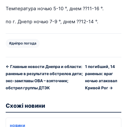
Температура ночью 5-10 °, днем ??11-16 °.
по г. Днепр ночью 7-9 °, днем ??12-14 °.
#дніпро погода
← Главные новости Днепра и области:
1 погибший, 14
раненые в результате обстрелов дети;
раненых: враг
экс-замглавы ОВА – взяточник;
ночью атаковал
обстрел группы ДТЭК
Кривой Рог →
Схожі новини
НОВИНИ