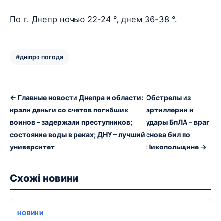
По г. Днепр ночью 22-24 °, днем 36-38 °.
#дніпро погода
← Главные новости Днепра и области:
Обстрелы из
крали деньги со счетов погибших
артиллерии и
воинов – задержали преступников;
удары БпЛА – враг
состояние воды в реках; ДНУ – лучший
снова бил по
университет
Никопольщине →
Схожі новини
НОВИНИ