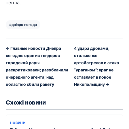
тепла.
#дніпро погода
← Главные новости Днепра
4 удара дронами,
сегодня: один из тендеров
столько же
городской рады
артобстрелов и атака
раскритиковали; разоблачили
“ураганом”: враг не
очередного агента; над
оставляет в покое
областью сбили ракету
Никопольщину →
Схожі новини
НОВИНИ