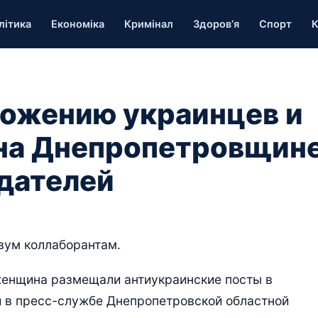
літика
Економіка
Кримінал
Здоров’я
Спорт
К
ожению украинцев и
 на Днепропетровщин
дателей
вум коллаборантам.
енщина размещали антиукраинские посты в
и в пресс-службе Днепропетровской областной