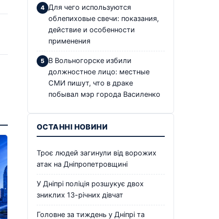
Для чего используются
облепиховые свечи: показания,
действие и особенности
применения
В Вольногорске избили
должностное лицо: местные
СМИ пишут, что в драке
побывал мэр города Василенко
ОСТАННІ НОВИНИ
Троє людей загинули від ворожих
атак на Дніпропетровщині
У Дніпрі поліція розшукує двох
зниклих 13-річних дівчат
Головне за тиждень у Дніпрі та