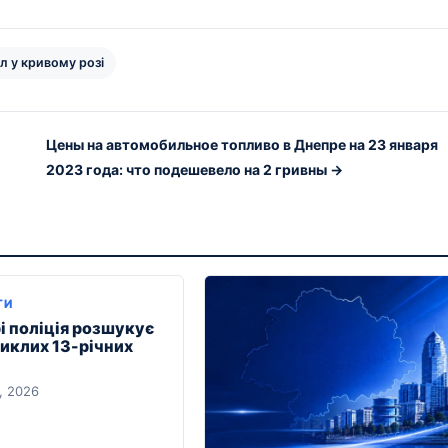
л у кривому розі
Цены на автомобильное топливо в Днепре на 23 января
2023 года: что подешевело на 2 гривны →
ТИ
і поліція розшукує
никлих 13-річних
, 2026