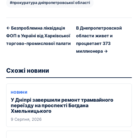
#прокуратура дніпропетровської області
← Безпроблемна ліквідація
В Днепропетровской
ФОП в Україні від Харківської
области живет и
торгово-промислової палати
процветает 373
миллионера →
Схожі новини
НОВИНИ
У Дніпрі завершили ремонт трамвайного
переїзду на проспекті Богдана
Хмельницького
9 Серпня, 2026