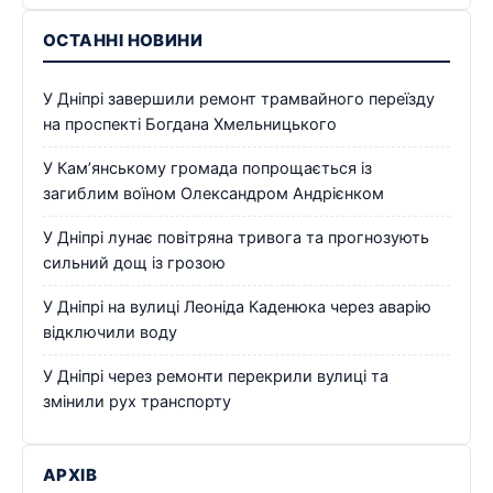
ОСТАННІ НОВИНИ
У Дніпрі завершили ремонт трамвайного переїзду
на проспекті Богдана Хмельницького
У Кам’янському громада попрощається із
загиблим воїном Олександром Андрієнком
У Дніпрі лунає повітряна тривога та прогнозують
сильний дощ із грозою
У Дніпрі на вулиці Леоніда Каденюка через аварію
відключили воду
У Дніпрі через ремонти перекрили вулиці та
змінили рух транспорту
АРХІВ