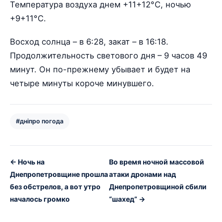
Температура воздуха днем +11+12°С, ночью
+9+11°С.
Восход солнца – в 6:28, закат – в 16:18.
Продолжительность светового дня – 9 часов 49
минут. Он по-прежнему убывает и будет на
четыре минуты короче минувшего.
#дніпро погода
← Ночь на
Во время ночной массовой
Днепропетровщине прошла
атаки дронами над
без обстрелов, а вот утро
Днепропетровщиной сбили
началось громко
“шахед” →