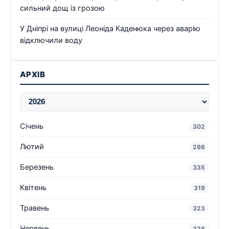
сильний дощ із грозою
У Дніпрі на вулиці Леоніда Каденюка через аварію
відключили воду
АРХІВ
Січень
302
Лютий
298
Березень
335
Квітень
319
Травень
323
Червень
328