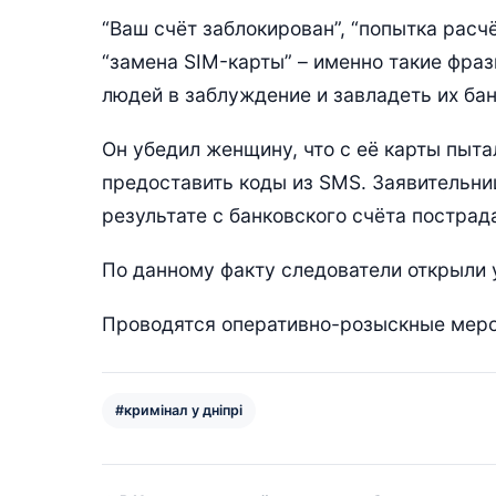
“Ваш счёт заблокирован”, “попытка расчё
“замена SIM-карты” – именно такие фра
людей в заблуждение и завладеть их ба
Он убедил женщину, что с её карты пыта
предоставить коды из SMS. Заявительни
результате с банковского счёта пострад
По данному факту следователи открыли 
Проводятся оперативно-розыскные меро
#кримінал у дніпрі