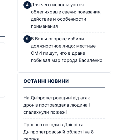
Для чего используются
облепиховые свечи: показания,
действие и особенности
применения
В Вольногорске избили
должностное лицо: местные
СМИ пишут, что в драке
побывал мэр города Василенко
ОСТАННІ НОВИНИ
На Дніпропетровщині від атак
дронів постраждала людина і
спалахнули пожежі
Прогноз погоди в Дніпрі та
Дніпропетровській області на 8
серпня