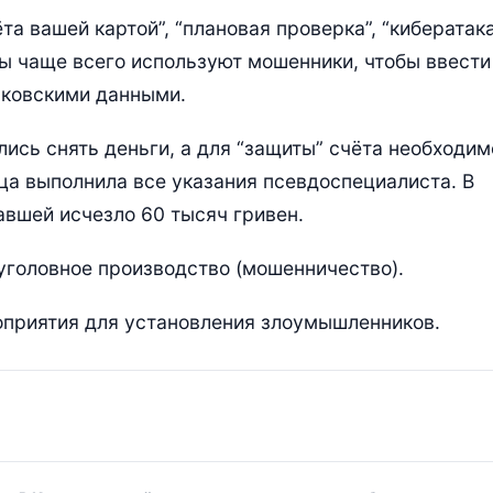
та вашей картой”, “плановая проверка”, “кибератака
зы чаще всего используют мошенники, чтобы ввести
нковскими данными.
лись снять деньги, а для “защиты” счёта необходим
ца выполнила все указания псевдоспециалиста. В
авшей исчезло 60 тысяч гривен.
уголовное производство (мошенничество).
приятия для установления злоумышленников.