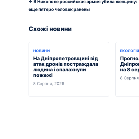
← В Никополе российская армия убила женщину:
еще пятеро человек ранены
Схожі новини
НОВИНИ
ЕКОЛОГІ
На Дніпропетровщині від
Прогноз
атак дронів постраждала
Дніпро
людина і спалахнули
на 8 се
пожежі
8 Серпня
8 Серпня, 2026