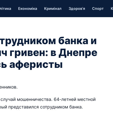
літика
Економіка
Кримінал
Здоров’я
Спорт
К
трудником банка и
ч гривен: в Днепре
сь аферисты
енников.
 случай мошенничества. 64-летней местной
рый представился сотрудником банка.