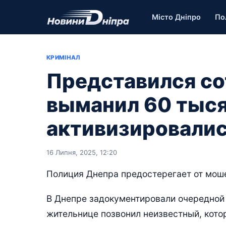
Місто Дніпро
По
КРИМІНАЛ
Представился со
выманил 60 тыся
активизировали
16 Липня, 2025, 12:20
Полиция Днепра предостерегает от мош
В Днепре задокументировали очередной
жительнице позвонил неизвестный, кото