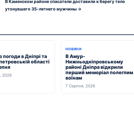
В Каменском районе спасатели доставили к берегу тело
утонувшего 35-летнего мужчины →
Я
НОВИНИ
 погоди в Дніпрі та
В Амур-
петровській області
Нижньодніпровському
рпня
районі Дніпра відкрили
перший меморіал полеглим
, 2026
воїнам
7 Серпня, 2026