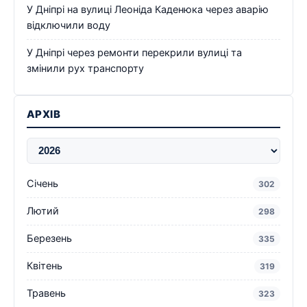
У Дніпрі на вулиці Леоніда Каденюка через аварію
відключили воду
У Дніпрі через ремонти перекрили вулиці та
змінили рух транспорту
АРХІВ
Січень
302
Лютий
298
Березень
335
Квітень
319
Травень
323