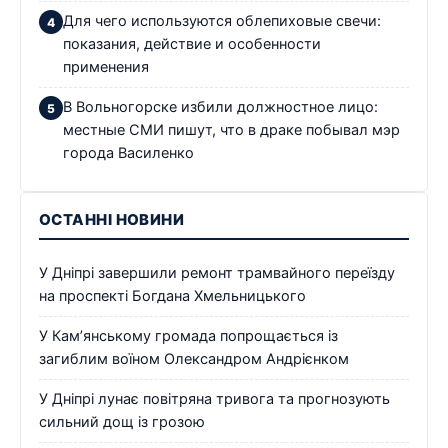
Для чего используются облепиховые свечи:
показания, действие и особенности
применения
В Вольногорске избили должностное лицо:
местные СМИ пишут, что в драке побывал мэр
города Василенко
ОСТАННІ НОВИНИ
У Дніпрі завершили ремонт трамвайного переїзду
на проспекті Богдана Хмельницького
У Кам’янському громада попрощається із
загиблим воїном Олександром Андрієнком
У Дніпрі лунає повітряна тривога та прогнозують
сильний дощ із грозою