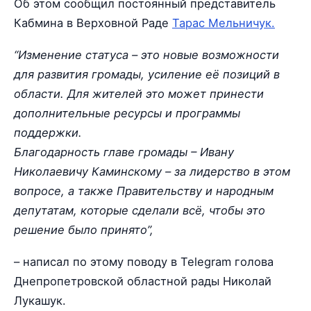
Об этом сообщил постоянный представитель
Кабмина в Верховной Раде
Тарас Мельничук.
“Изменение статуса – это новые возможности
для развития громады, усиление её позиций в
области. Для жителей это может принести
дополнительные ресурсы и программы
поддержки.
Благодарность главе громады – Ивану
Николаевичу Каминскому – за лидерство в этом
вопросе, а также Правительству и народным
депутатам, которые сделали всё, чтобы это
решение было принято”,
– написал по этому поводу в Telegram голова
Днепропетровской областной рады Николай
Лукашук.