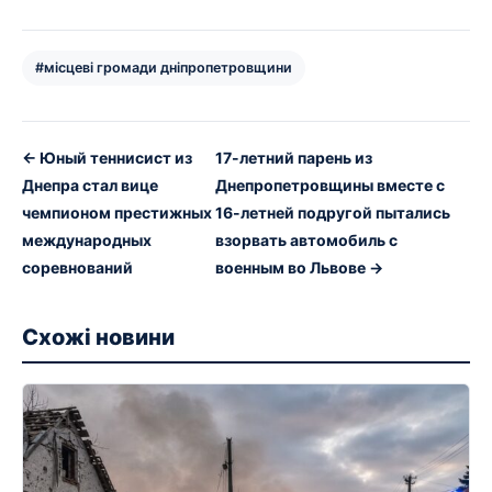
#місцеві громади дніпропетровщини
← Юный теннисист из
17-летний парень из
Днепра стал вице
Днепропетровщины вместе с
чемпионом престижных
16-летней подругой пытались
международных
взорвать автомобиль с
соревнований
военным во Львове →
Схожі новини