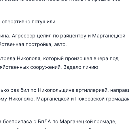
 оперативно потушили.
ина. Агрессор целил по райцентру и Марганецкой
ственная постройка, авто.
стрела Никополя, который произошел вчера под
озяйственных сооружений. Задело линию
лько раз бил по Никопольщине артиллерией, направ
ому Никополю, Марганецкой и Покровской громада
а боеприпаса с БпЛА по Марганецкой громаде,