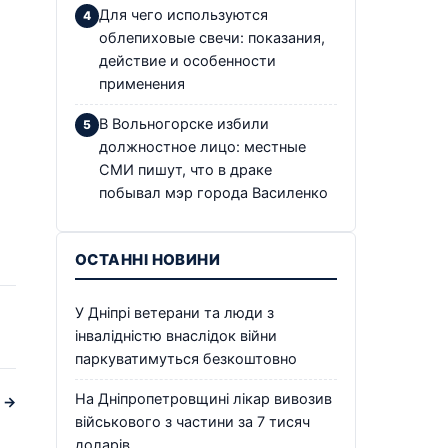
Для чего используются
облепиховые свечи: показания,
действие и особенности
применения
В Вольногорске избили
должностное лицо: местные
СМИ пишут, что в драке
побывал мэр города Василенко
ОСТАННІ НОВИНИ
У Дніпрі ветерани та люди з
інвалідністю внаслідок війни
паркуватимуться безкоштовно
На Дніпропетровщині лікар вивозив
я →
військового з частини за 7 тисяч
доларів