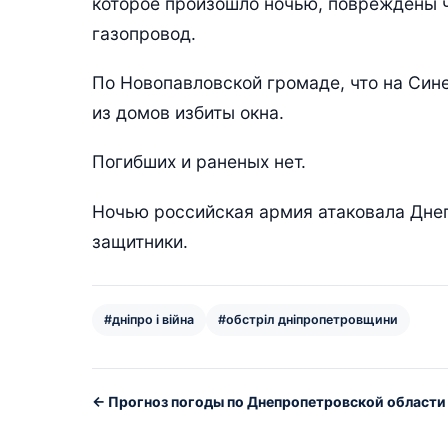
которое произошло ночью, повреждены ч
газопровод.
По Новопавловской громаде, что на Син
из домов избиты окна.
Погибших и раненых нет.
Ночью российская армия атаковала Дне
защитники.
#дніпро і війна
#обстріл дніпропетровщини
← Прогноз погоды по Днепропетровской области и