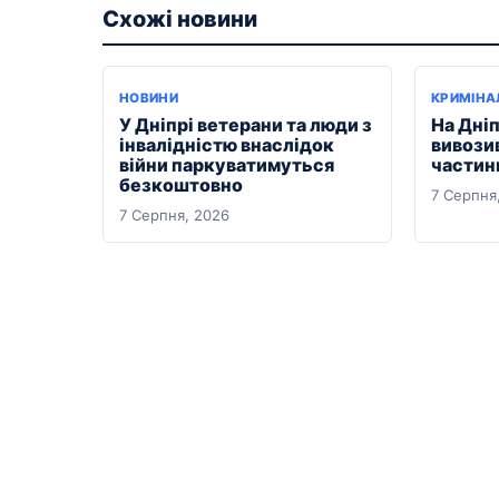
Схожі новини
НОВИНИ
КРИМІНА
У Дніпрі ветерани та люди з
На Дні
інвалідністю внаслідок
вивозив
війни паркуватимуться
частини
безкоштовно
7 Серпня
7 Серпня, 2026