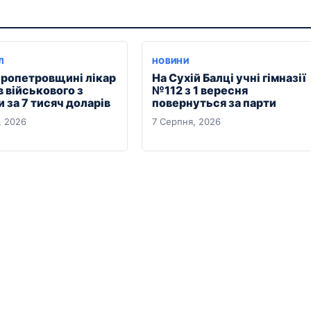
Л
НОВИНИ
пропетровщині лікар
На Сухій Балці учні гімназії
 військового з
№112 з 1 вересня
 за 7 тисяч доларів
повернуться за парти
, 2026
7 Серпня, 2026