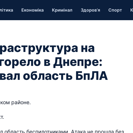
літика
Економіка
Кримінал
Здоров’я
Спорт
К
раструктура на
горело в Днепре:
овал область БпЛА
ском районе.
т.
л область беспилотниками. Атака не прошла без