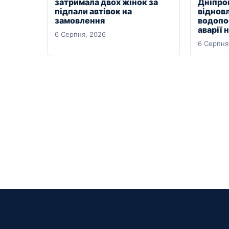
затримала двох жінок за
Дніпро
підпали автівок на
віднов
замовлення
водопо
аварії 
6 Серпня, 2026
6 Серпня