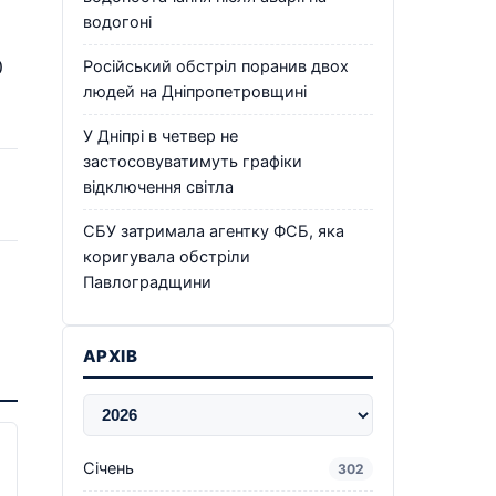
водогоні
0
Російський обстріл поранив двох
людей на Дніпропетровщині
У Дніпрі в четвер не
застосовуватимуть графіки
відключення світла
СБУ затримала агентку ФСБ, яка
коригувала обстріли
Павлоградщини
АРХІВ
Січень
302