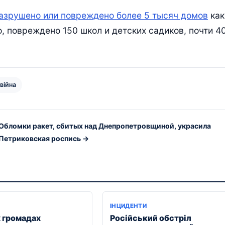
азрушено или повреждено более 5 тысяч домов
как
о, повреждено 150 школ и детских садиков, почти 4
 війна
Обломки ракет, сбитых над Днепропетровщиной, украсила
Петриковская роспись →
ІНЦИДЕНТИ
х громадах
Російський обстріл