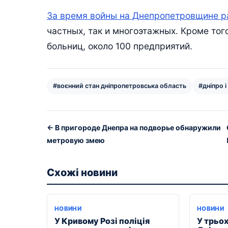
За время войны на Днепропетровщине р
частных, так и многоэтажных. Кроме тог
больниц, около 100 предприятий.
#воєнний стан дніпропетровська область
#дніпро і
← В пригороде Днепра на подворье обнаружили
метровую змею
Схожі новини
НОВИНИ
НОВИНИ
У Кривому Розі поліція
У трьо