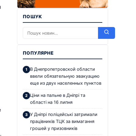
ы
ПОШУК
ПОПУЛЯРНЕ
В Днепропетровской области
ввели обязательную эвакуацию
еще из двух населенных пунктов
Ціни на пальне в Дніпрі та
області на 16 липня
е
У Дніпрі поліцейські затримали
працівників ТЦК за вимагання
грошей у призовників
.