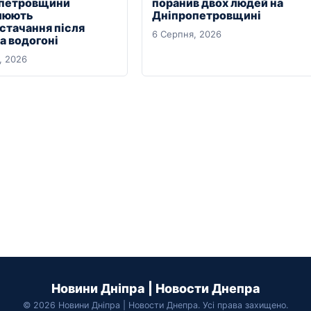
петровщини
поранив двох людей на
люють
Дніпропетровщині
стачання після
6 Серпня, 2026
на водогоні
, 2026
Новини Дніпра | Новости Днепра
© 2026 Новини Дніпра | Новости Днепра. Усі права захищено.