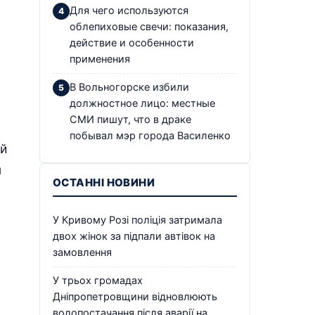
Для чего используются
облепиховые свечи: показания,
действие и особенности
применения
В Вольногорске избили
должностное лицо: местные
СМИ пишут, что в драке
побывал мэр города Василенко
ий
м
ОСТАННІ НОВИНИ
У Кривому Розі поліція затримала
двох жінок за підпали автівок на
замовлення
У трьох громадах
Дніпропетровщини відновлюють
водопостачання після аварії на