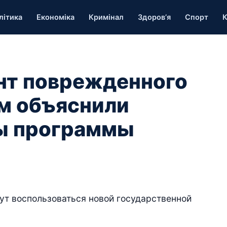
літика
Економіка
Кримінал
Здоров’я
Спорт
К
нт поврежденного
м объяснили
ы программы
ут воспользоваться новой государственной