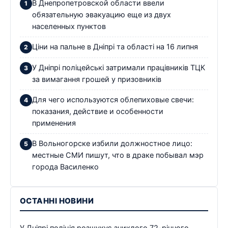
В Днепропетровской области ввели
обязательную эвакуацию еще из двух
населенных пунктов
Ціни на пальне в Дніпрі та області на 16 липня
У Дніпрі поліцейські затримали працівників ТЦК
за вимагання грошей у призовників
Для чего используются облепиховые свечи:
показания, действие и особенности
применения
В Вольногорске избили должностное лицо:
местные СМИ пишут, что в драке побывал мэр
города Василенко
ОСТАННІ НОВИНИ
У Дніпрі поліція розшукує зниклого 72-річного