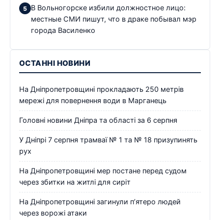
В Вольногорске избили должностное лицо:
местные СМИ пишут, что в драке побывал мэр
города Василенко
ОСТАННІ НОВИНИ
На Дніпропетровщині прокладають 250 метрів
мережі для повернення води в Марганець
Головні новини Дніпра та області за 6 серпня
У Дніпрі 7 серпня трамваї № 1 та № 18 призупинять
рух
На Дніпропетровщині мер постане перед судом
через збитки на житлі для сиріт
На Дніпропетровщині загинули п’ятеро людей
через ворожі атаки