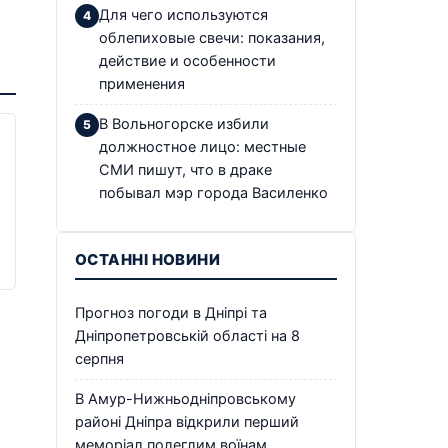
Для чего используются
облепиховые свечи: показания,
действие и особенности
применения
В Вольногорске избили
должностное лицо: местные
СМИ пишут, что в драке
побывал мэр города Василенко
ОСТАННІ НОВИНИ
Прогноз погоди в Дніпрі та
Дніпропетровській області на 8
серпня
В Амур-Нижньодніпровському
районі Дніпра відкрили перший
меморіал полеглим воїнам