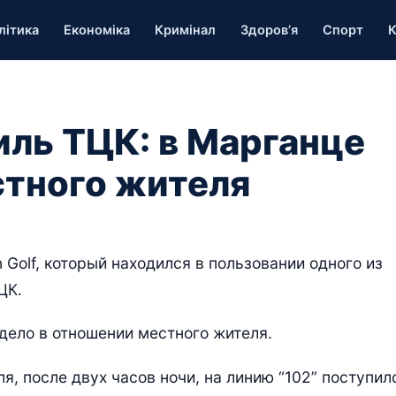
літика
Економіка
Кримінал
Здоров’я
Спорт
К
ль ТЦК: в Марганце
стного жителя
Golf, который находился в пользовании одного из
ЦК.
дело в отношении местного жителя.
я, после двух часов ночи, на линию “102” поступил