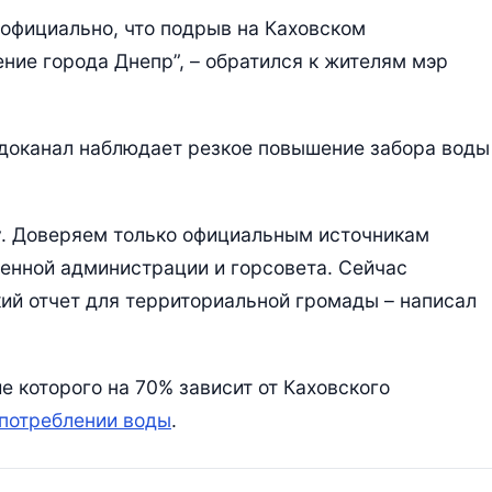
официально, что подрыв на Каховском
ние города Днепр”, – обратился к жителям мэр
одоканал наблюдает резкое повышение забора воды
у. Доверяем только официальным источникам
енной администрации и горсовета. Сейчас
кий отчет для территориальной громады – написал
 которого на 70% зависит от Каховского
 потреблении воды
.