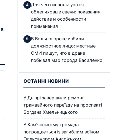
Для чего используются
облепиховые свечи: показания,
действие и особенности
применения
 6
В Вольногорске избили
должностное лицо: местные
СМИ пишут, что в драке
побывал мэр города Василенко
ОСТАННІ НОВИНИ
У Дніпрі завершили ремонт
трамвайного переїзду на проспекті
Богдана Хмельницького
У Кам’янському громада
попрощається із загиблим воїном
Олександром Андрієнком