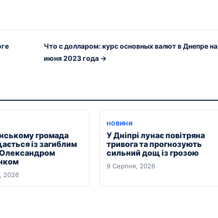
оге
Что с долларом: курс основных валют в Днепре на
июня 2023 года →
НОВИНИ
янському громада
У Дніпрі лунає повітряна
ається із загиблим
тривога та прогнозують
 Олександром
сильний дощ із грозою
нком
9 Серпня, 2026
, 2026