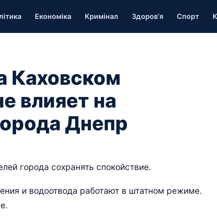
літика
Економіка
Кримінал
Здоров’я
Спорт
К
а Каховском
е влияет на
города Днепр
лей города сохранять спокойствие.
ения и водоотвода работают в штатном режиме.
е.