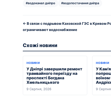
#водоканал дніпро
#водопостачання дніпра
← В связи с подрывом Каховской ГЭС в Кривом Р
ограничивают водоснабжение
Схожі новини
НОВИНИ
НОВИНИ
У Дніпрі завершили ремонт
У Кам’
трамвайного переїзду на
попрощ
проспекті Богдана
воїном
Хмельницького
Андріє
9 Серпня, 2026
9 Серпня