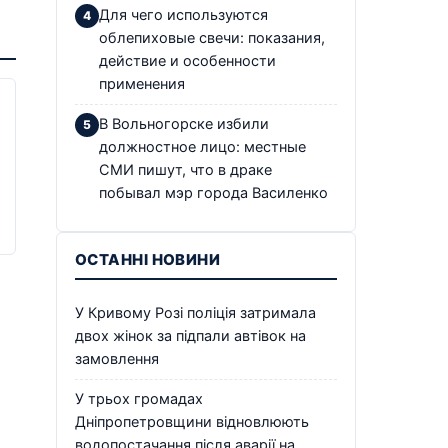
Для чего используются
облепиховые свечи: показания,
действие и особенности
применения
В Вольногорске избили
должностное лицо: местные
СМИ пишут, что в драке
побывал мэр города Василенко
ОСТАННІ НОВИНИ
У Кривому Розі поліція затримала
двох жінок за підпали автівок на
замовлення
У трьох громадах
Дніпропетровщини відновлюють
водопостачання після аварії на