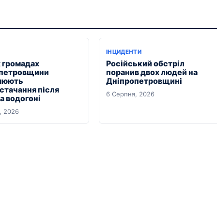
ІНЦИДЕНТИ
х громадах
Російський обстріл
петровщини
поранив двох людей на
люють
Дніпропетровщині
стачання після
6 Серпня, 2026
на водогоні
, 2026