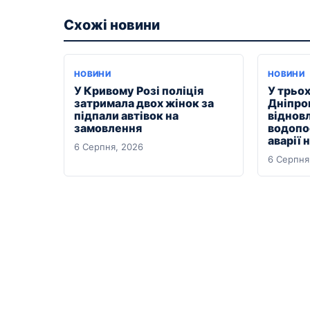
Схожі новини
НОВИНИ
НОВИНИ
У Кривому Розі поліція
У трьо
затримала двох жінок за
Дніпро
підпали автівок на
віднов
замовлення
водопо
аварії 
6 Серпня, 2026
6 Серпня