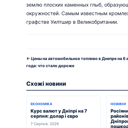
землю плоских каменных глыб, образующ
окружностей. Самым известным кромле
графстве Уилтшир в Великобритании.
← Цены на автомобильное топливо в Днепре на 6 
года: что стало дороже
Схожі новини
ЕКОНОМІКА
НОВИНИ
Курс валют у Дніпрі на 7
Росіяни
серпня: долар і євро
районі
Дніпро
7 Серпня, 2026
пошкод