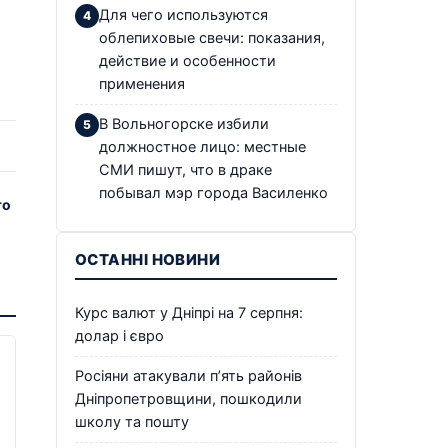
Для чего используются
облепиховые свечи: показания,
действие и особенности
применения
В Вольногорске избили
должностное лицо: местные
СМИ пишут, что в драке
побывал мэр города Василенко
то
ОСТАННІ НОВИНИ
Курс валют у Дніпрі на 7 серпня:
долар і євро
Росіяни атакували п’ять районів
Дніпропетровщини, пошкодили
школу та пошту