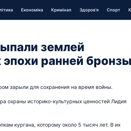
літика
Економіка
Кримінал
Здоров’я
Спорт
К
сыпали землей
 эпохи ранней бронз
ром зарыли для сохранения на время войны.
тра охраны историко-культурных ценностей Лидия
пкам кургана, которому около 5 тысяч лет. В их