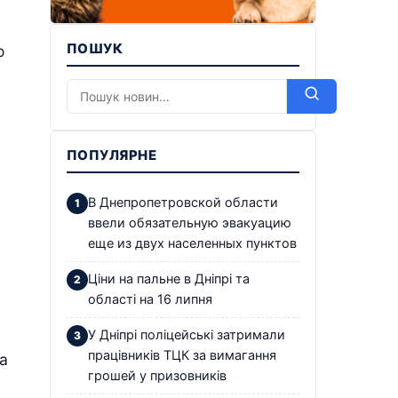
ПОШУК
о
ПОПУЛЯРНЕ
В Днепропетровской области
ввели обязательную эвакуацию
еще из двух населенных пунктов
Ціни на пальне в Дніпрі та
області на 16 липня
У Дніпрі поліцейські затримали
працівників ТЦК за вимагання
а
грошей у призовників