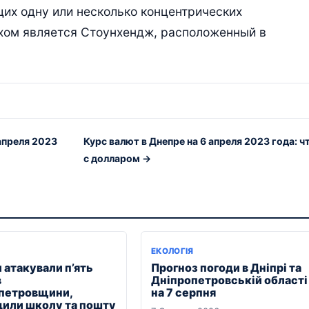
их одну или несколько концентрических
хом является Стоунхендж, расположенный в
апреля 2023
Курс валют в Днепре на 6 апреля 2023 года: ч
с долларом →
ЕКОЛОГІЯ
 атакували п’ять
Прогноз погоди в Дніпрі та
в
Дніпропетровській області
петровщини,
на 7 серпня
или школу та пошту