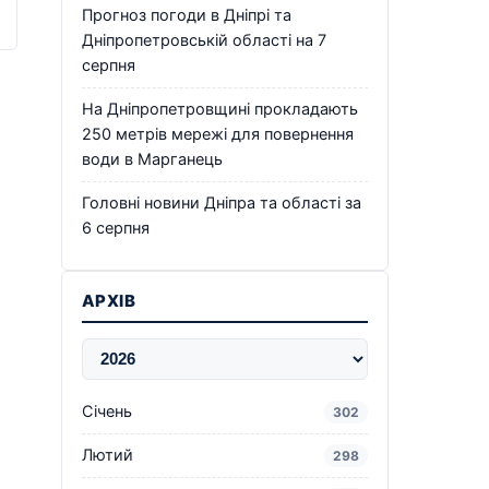
Прогноз погоди в Дніпрі та
Дніпропетровській області на 7
серпня
На Дніпропетровщині прокладають
250 метрів мережі для повернення
води в Марганець
Головні новини Дніпра та області за
6 серпня
АРХІВ
Січень
302
Лютий
298