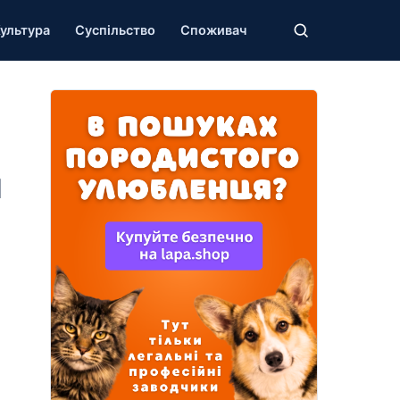
ультура
Суспільство
Споживач
ы