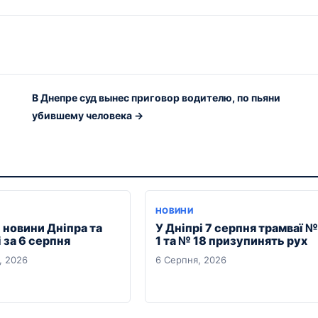
В Днепре суд вынес приговор водителю, по пьяни
убившему человека →
НОВИНИ
 новини Дніпра та
У Дніпрі 7 серпня трамваї №
 за 6 серпня
1 та № 18 призупинять рух
, 2026
6 Серпня, 2026