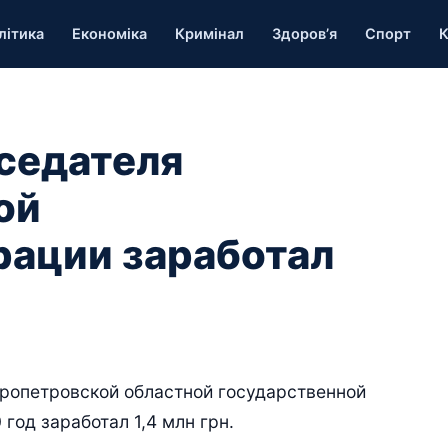
літика
Економіка
Кримінал
Здоров’я
Спорт
К
седателя
ой
рации заработал
ропетровской областной государственной
од заработал 1,4 млн грн.