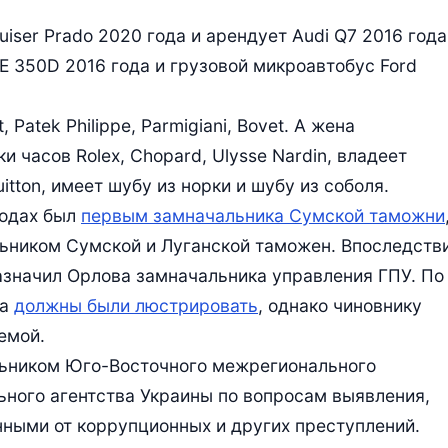
iser Prado 2020 года и арендует Audi Q7 2016 года
 350D 2016 года и грузовой микроавтобус Ford
Patek Philippe, Parmigiani, Bovet. А жена
 часов Rolex, Chopard, Ulysse Nardin, владеет
uitton, имеет шубу из норки и шубу из соболя.
годах был
первым замначальника Сумской таможни
льником Сумской и Луганской таможен. Впоследств
азначил Орлова замначальника управления ГПУ. По
ва
должны были люстрировать
, однако чиновнику
емой.
альником Юго-Восточного межрегионального
ного агентства Украины по вопросам выявления,
нными от коррупционных и других преступлений.