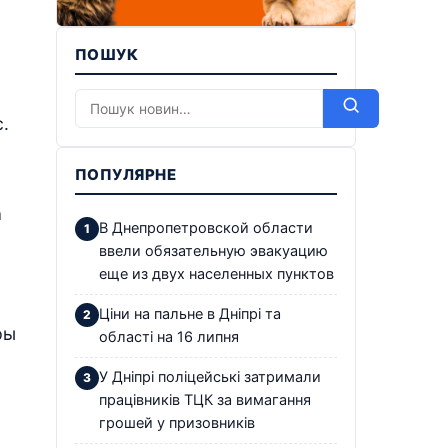
ПОШУК
.
ПОПУЛЯРНЕ
а
В Днепропетровской области
ввели обязательную эвакуацию
еще из двух населенных пунктов
Ціни на пальне в Дніпрі та
ры
області на 16 липня
У Дніпрі поліцейські затримали
працівників ТЦК за вимагання
грошей у призовників