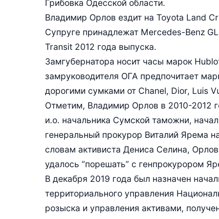
Грибовка Одесской области.
Владимир Орлов ездит на Toyota Land Cru
Супруге принадлежат Mercedes-Benz GLE
Transit 2012 года выпуска.
Замгубернатора носит часы марок Hublot, 
замруководителя ОГА предпочитает марки
дорогими сумками от Chanel, Dior, Luis V
Отметим, Владимир Орлов в 2010-2012 
и.о. начальника Сумской таможни, нача
генеральный прокурор Виталий Ярема н
словам активиста Дениса Селина, Орло
удалось “порешать” с генпрокурором Яр
В декабря 2019 года был назначен нач
территориального управления Националь
розыска и управления активами, получе