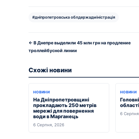
#дніпропетровська облдержадміністрація
← В Днепре выделили 45 млн грн на продление
троллейбусной линии
Схожі новини
НОВИНИ
НОВИНИ
На Дніпропетровщині
Головні
прокладають 250 метрів
області
мережі для повернення
6 Серпня
води в Марганець
6 Серпня, 2026