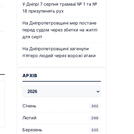
У Дніпрі 7 серпня трамваї № 1 та №
18 призупинять рух
На Дніпропетровщині мер постане
перед судом через збитки на житлі
для сиріт
На Дніпропетровщині загинули
п’ятеро людей через ворожі атаки
АРХІВ
Січень
302
Лютий
298
Березень
335