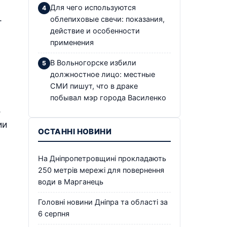
Для чего используются
.
облепиховые свечи: показания,
действие и особенности
применения
В Вольногорске избили
должностное лицо: местные
СМИ пишут, что в драке
побывал мэр города Василенко
,
ии
ОСТАННІ НОВИНИ
На Дніпропетровщині прокладають
250 метрів мережі для повернення
води в Марганець
Головні новини Дніпра та області за
6 серпня