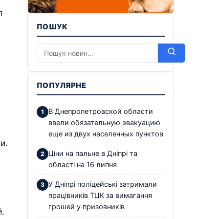
л
ПОШУК
ПОПУЛЯРНЕ
В Днепропетровской области
ввели обязательную эвакуацию
еще из двух населенных пунктов
и.
Ціни на пальне в Дніпрі та
області на 16 липня
У Дніпрі поліцейські затримали
працівників ТЦК за вимагання
грошей у призовників
.