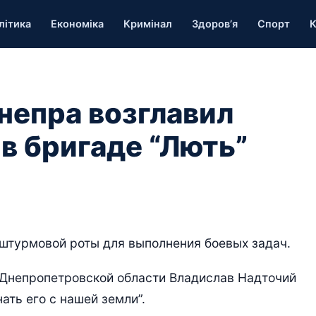
літика
Економіка
Кримінал
Здоров’я
Спорт
К
непра возглавил
в бригаде “Лють”
 штурмовой роты для выполнения боевых задач.
 Днепропетровской области Владислав Надточий
нать его с нашей земли”.