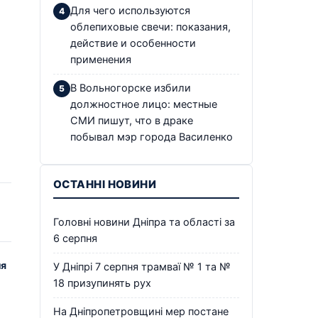
Для чего используются
облепиховые свечи: показания,
действие и особенности
применения
В Вольногорске избили
должностное лицо: местные
СМИ пишут, что в драке
побывал мэр города Василенко
ОСТАННІ НОВИНИ
Головні новини Дніпра та області за
6 серпня
ля
У Дніпрі 7 серпня трамваї № 1 та №
18 призупинять рух
На Дніпропетровщині мер постане