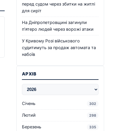
перед судом через збитки на житлі
для сиріт
На Дніпропетровщині загинули
п’ятеро людей через ворожі атаки
У Кривому Розі військового
судитимуть за продаж автомата та
набоїв
АРХІВ
Січень
302
Лютий
298
Березень
335