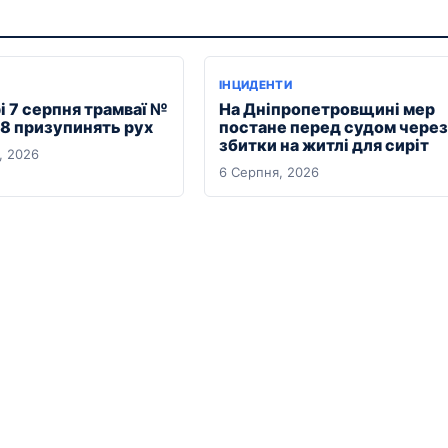
ІНЦИДЕНТИ
і 7 серпня трамваї №
На Дніпропетровщині мер
18 призупинять рух
постане перед судом через
збитки на житлі для сиріт
, 2026
6 Серпня, 2026