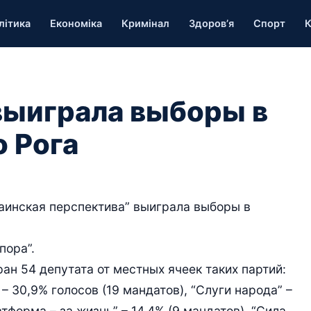
літика
Економіка
Кримінал
Здоров’я
Спорт
К
выиграла выборы в
о Рога
раинская перспектива” выиграла выборы в
пора”.
ран 54 депутата от местных ячеек таких партий:
– 30,9% голосов (19 мандатов), “Слуги народа” –
тформа – за жизнь” – 14,4% (9 мандатов), “Сила