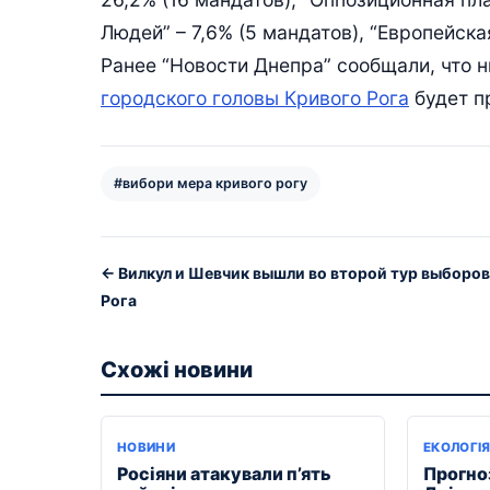
Людей” – 7,6% (5 мандатов), “Европейска
Ранее “Новости Днепра” сообщали, что
городского головы Кривого Рога
будет п
#вибори мера кривого рогу
← Вилкул и Шевчик вышли во второй тур выборо
Рога
Схожі новини
НОВИНИ
ЕКОЛОГІ
Росіяни атакували п’ять
Прогноз