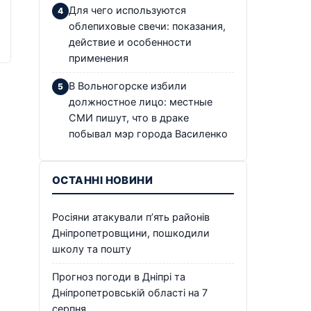
Для чего используются
облепиховые свечи: показания,
действие и особенности
применения
В Вольногорске избили
должностное лицо: местные
СМИ пишут, что в драке
побывал мэр города Василенко
ОСТАННІ НОВИНИ
Росіяни атакували п’ять районів
Дніпропетровщини, пошкодили
школу та пошту
Прогноз погоди в Дніпрі та
Дніпропетровській області на 7
серпня