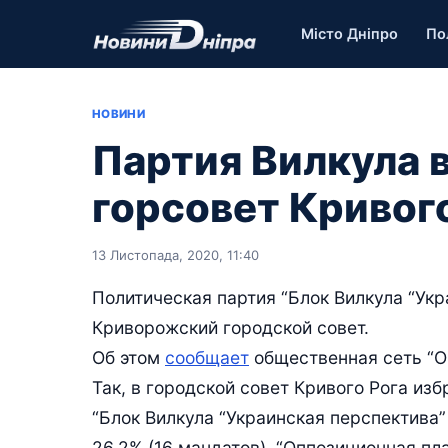
Місто Дніпро
По
НОВИНИ
Партия Вилкула 
горсовет Кривог
13 Листопада, 2020, 11:40
Политическая партия “Блок Вилкула “Ук
Криворожский городской совет.
Об этом
сообщает
общественная сеть “О
Так, в городской совет Кривого Рога изб
“Блок Вилкула “Украинская перспектива” 
26,2% (16 мандатов), “Оппозиционная пла