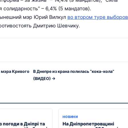
я солидарность” – 6,4% (5 мандатов).
 нынешний мэр Юрий Вилкул
во втором туре выборов
ротивостоять Дмитрию Шевчику.
в мэра Кривого
В Днепре из крана полилась “кока-кола”
(ВИДЕО) →
Я
НОВИНИ
 погоди в Дніпрі та
На Дніпропетровщині