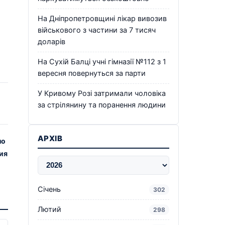
На Дніпропетровщині лікар вивозив
військового з частини за 7 тисяч
доларів
На Сухій Балці учні гімназії №112 з 1
вересня повернуться за парти
У Кривому Розі затримали чоловіка
за стрілянину та поранення людини
АРХІВ
ло
ия
Січень
302
Лютий
298