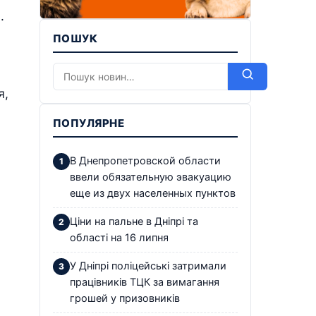
.
ПОШУК
я,
ПОПУЛЯРНЕ
В Днепропетровской области
ввели обязательную эвакуацию
еще из двух населенных пунктов
Ціни на пальне в Дніпрі та
області на 16 липня
У Дніпрі поліцейські затримали
працівників ТЦК за вимагання
грошей у призовників