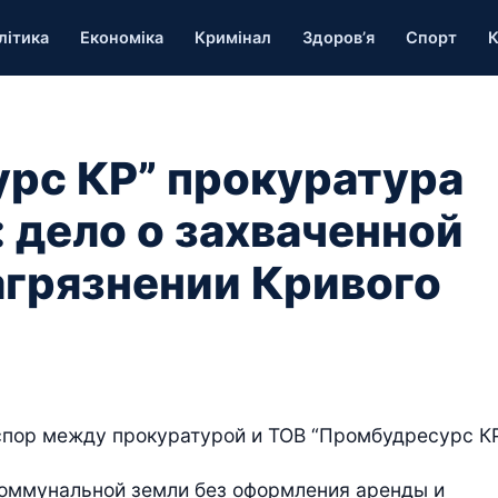
літика
Економіка
Кримінал
Здоров’я
Спорт
К
рс КР” прокуратура
: дело о захваченной
агрязнении Кривого
спор между прокуратурой и ТОВ “Промбудресурс КР
коммунальной земли без оформления аренды и