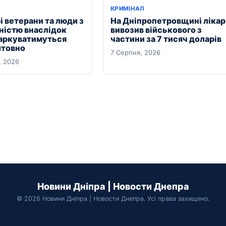
КРИМІНАЛ
і ветерани та люди з
На Дніпропетровщині лікар
дністю внаслідок
вивозив військового з
паркуватимуться
частини за 7 тисяч доларів
товно
7 Серпня, 2026
, 2026
Новини Дніпра | Новости Днепра
© 2026 Новини Дніпра | Новости Днепра. Усі права захищено.