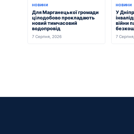
НОВИНИ
НОВИНИ
Для Марганецької громади
У Дніпр
цілодобово прокладають
інвалі
новий тимчасовий
війни 
водопровід
безкош
7 Серпня, 2026
7 Серпня