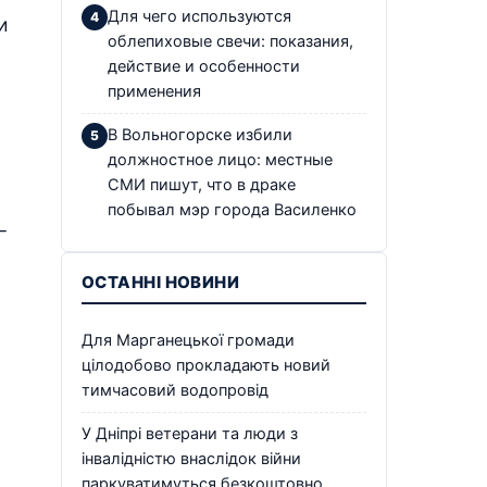
Для чего используются
и
облепиховые свечи: показания,
действие и особенности
применения
В Вольногорске избили
должностное лицо: местные
СМИ пишут, что в драке
побывал мэр города Василенко
–
ОСТАННІ НОВИНИ
Для Марганецької громади
цілодобово прокладають новий
тимчасовий водопровід
У Дніпрі ветерани та люди з
інвалідністю внаслідок війни
паркуватимуться безкоштовно