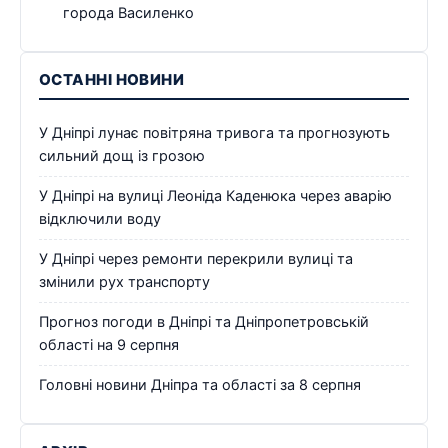
города Василенко
ОСТАННІ НОВИНИ
У Дніпрі лунає повітряна тривога та прогнозують
сильний дощ із грозою
У Дніпрі на вулиці Леоніда Каденюка через аварію
відключили воду
У Дніпрі через ремонти перекрили вулиці та
змінили рух транспорту
Прогноз погоди в Дніпрі та Дніпропетровській
області на 9 серпня
Головні новини Дніпра та області за 8 серпня