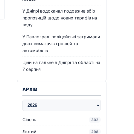
У Дніпрі водоканал подовжив збір
пропозицій щодо нових тарифів на
воду
У Павлограді поліцейські затримали
двох вимагачів грошей та
автомобілів
Ціни на пальне в Дніпрі та області на
7 серпня
АРХІВ
Січень
302
Лютий
298