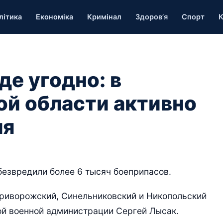
літика
Економіка
Кримінал
Здоров’я
Спорт
К
де угодно: в
й области активно
ля
езвредили более 6 тысяч боеприпасов.
риворожский, Синельниковский и Никопольский
ой военной администрации Сергей Лысак.