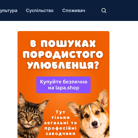
ультура
Суспільство
Споживач