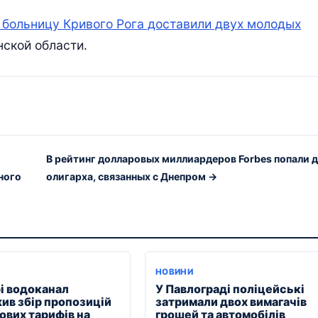
 больницу Кривого Рога доставили двух молодых
ской области.
В рейтинг долларовых миллиардеров Forbes попали 
ного
олигарха, связанных с Днепром →
НОВИНИ
рі водоканал
У Павлограді поліцейські
ив збір пропозицій
затримали двох вимагачів
ових тарифів на
грошей та автомобілів