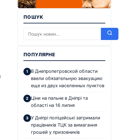
ПОШУК
ПОПУЛЯРНЕ
В Днепропетровской области
л
ввели обязательную эвакуацию
еще из двух населенных пунктов
Ціни на пальне в Дніпрі та
області на 16 липня
У Дніпрі поліцейські затримали
працівників ТЦК за вимагання
грошей у призовників