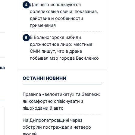
Для чего используются
облепиховые свечи: показания,
действие и особенности
применения
В Вольногорске избили
должностное лицо: местные
СМИ пишут, что в драке
побывал мэр города Василенко
два
ОСТАННІ НОВИНИ
Правила «велоетикету» та безпеки:
як комфортно співіснувати з
пішоходами й авто
На Дніпропетровщині через
обстріли постраждали четверо
людей