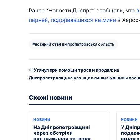
Ранее “Новости Днепра” сообщали, что
в
парней, подорвавшихся на мине
в Херсон
#воєнний стан дніпропетровська область
← Утянул при помощи троса и продал: на
Днепропетровщине угонщик лишил машины воен
Схожі новини
НОВИНИ
НОВИНИ
На Дніпропетровщині
У Дніп
через обстріли
подовж
постраждали четверо
щодо н