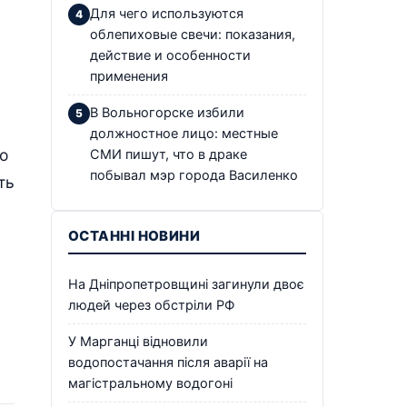
Для чего используются
облепиховые свечи: показания,
действие и особенности
применения
В Вольногорске избили
должностное лицо: местные
о
СМИ пишут, что в драке
побывал мэр города Василенко
ть
ОСТАННІ НОВИНИ
На Дніпропетровщині загинули двоє
людей через обстріли РФ
У Марганці відновили
водопостачання після аварії на
магістральному водогоні