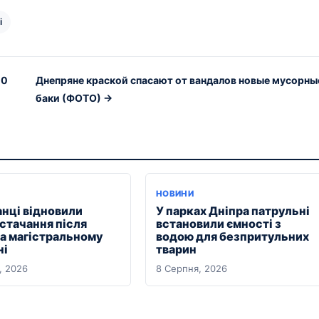
і
00
Днепряне краской спасают от вандалов новые мусорны
баки (ФОТО) →
НОВИНИ
анці відновили
У парках Дніпра патрульні
стачання після
встановили ємності з
на магістральному
водою для безпритульних
ні
тварин
, 2026
8 Серпня, 2026