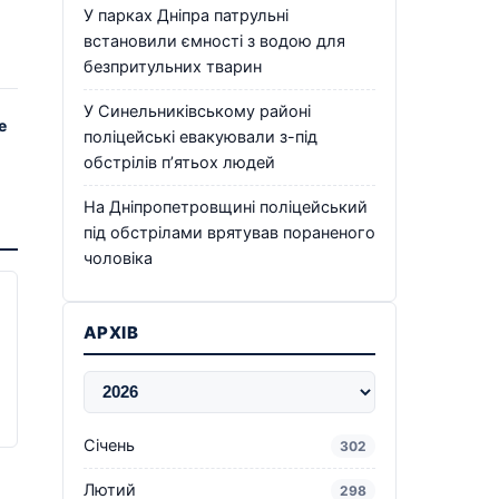
У парках Дніпра патрульні
встановили ємності з водою для
безпритульних тварин
У Синельниківському районі
е
поліцейські евакуювали з-під
обстрілів п’ятьох людей
На Дніпропетровщині поліцейський
під обстрілами врятував пораненого
чоловіка
АРХІВ
Січень
302
Лютий
298