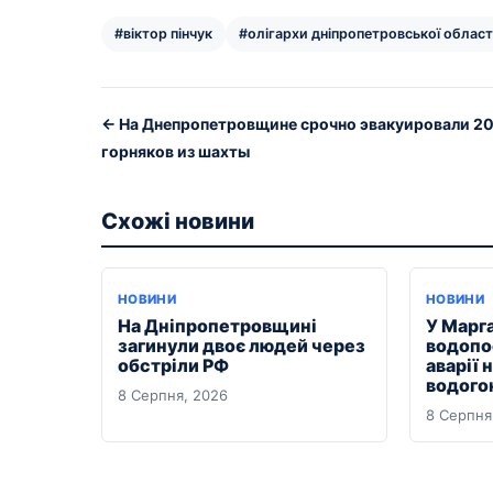
#віктор пінчук
#олігархи дніпропетровської област
← На Днепропетровщине срочно эвакуировали 2
горняков из шахты
Схожі новини
НОВИНИ
НОВИНИ
На Дніпропетровщині
У Марг
загинули двоє людей через
водопо
обстріли РФ
аварії 
водого
8 Серпня, 2026
8 Серпня