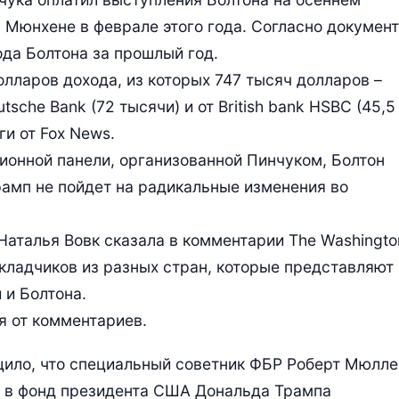
 Мюнхене в феврале этого года. Согласно документ
ода Болтона за прошлый год.
олларов дохода, из которых 747 тысяч долларов –
tsche Bank (72 тысячи) и от British bank HSBC (45,5
ги от Fox News.
сионной панели, организованной Пинчуком, Болтон
рамп не пойдет на радикальные изменения во
Наталья Вовк сказала в комментарии The Washingto
окладчиков из разных стран, которые представляют
 и Болтона.
я от комментариев.
щило, что специальный советник ФБР Роберт Мюлл
в в фонд президента США Дональда Трампа