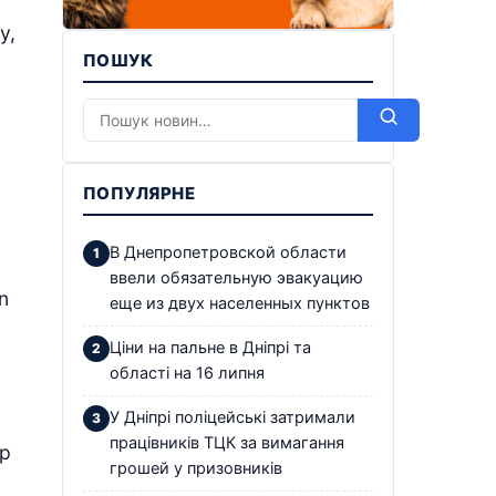
у,
ПОШУК
ПОПУЛЯРНЕ
В Днепропетровской области
ввели обязательную эвакуацию
n
еще из двух населенных пунктов
Ціни на пальне в Дніпрі та
області на 16 липня
У Дніпрі поліцейські затримали
працівників ТЦК за вимагання
ер
грошей у призовників