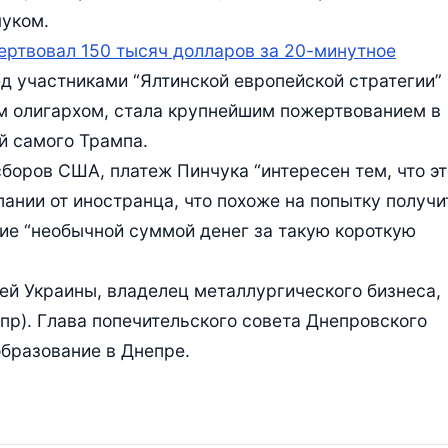
уком.
ертвовал 150 тысяч долларов за 20-минутное
д участниками “Ялтинской европейской стратегии”
им олигархом, стала крупнейшим пожертвованием в
й самого Трампа.
боров США, платеж Пинчука “интересен тем, что эт
ании от иностранца, что похоже на попытку получи
ние “необычной суммой денег за такую короткую
дей Украины, владелец металлургического бизнеса,
епр). Глава попечительского совета Днепровского
образование в Днепре.