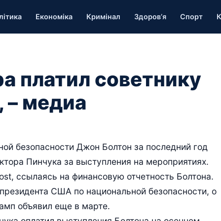
літика
Економіка
Кримінал
Здоров’я
Спорт
К
ра платил советнику
 – медиа
ой безопасности Джон Болтон за последний год
иктора Пинчука за выступления на мероприятиях.
ost, ссылаясь на финансовую отчетность Болтона.
 президента США по национальной безопасности, о
амп объявил еще в марте.
нчука оплатил выступления Болтона на осеннем