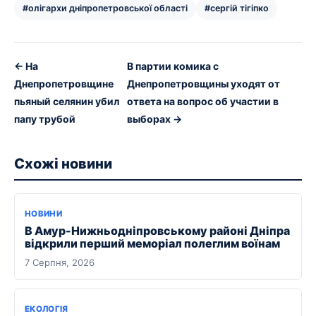
#олігархи дніпропетровської області
#сергій тігіпко
← На
В партии комика с
Днепропетровщине
Днепропетровщины уходят от
пьяный селянин убил
ответа на вопрос об участии в
папу трубой
выборах →
Схожі новини
НОВИНИ
В Амур-Нижньодніпровському районі Дніпра
відкрили перший меморіал полеглим воїнам
7 Серпня, 2026
ЕКОЛОГІЯ