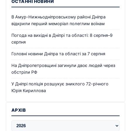
ОСТАННІ НОВИНИ
В Амур-Нижньодніпровському районі Дніпра
відкрили перший меморіал полеглим воїнам
Погода на вихідні в Дніпрі та області: 8 серпня–9
серпня
Головні новини Дніпра та області за 7 серпня
На Дніпропетровщині загинули двоє людей через
обстріли РФ
У Дніпрі поліція розшукує зниклого 72-річного
Юрія Кириллова
АРХІВ