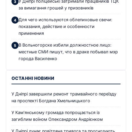
У Дніпрі поліцейські затримали працівників ТЦК
за вимагання грошей у призовників
Для чего используются облепиховые свечи:
показания, действие и особенности
применения
В Вольногорске избили должностное лицо:
местные СМИ пишут, что в драке побывал мэр
города Василенко
ОСТАННІ НОВИНИ
У Дніпрі завершили ремонт трамвайного переїзду
на проспекті Богдана Хмельницького
У Кам’янському громада попрощається із
загиблим воїном Олександром Андрієнком
У Дніпрі лунає повітряна тривога та прогнозують