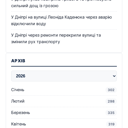
сильний дощ із грозою
У Дніпрі на вулиці Леоніда Каденюка через аварію
відключили воду
У Дніпрі через ремонти перекрили вулиці та
змінили рух транспорту
АРХІВ
Січень
302
Лютий
298
Березень
335
Квітень
319