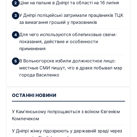
Ціни на пальне в Дніпрі та області на 16 липня
У Дніпрі поліцейські затримали працівників ТЦК
за вимагання грошей у призовників
Для чего используются облепиховые свечи:
показания, действие и особенности
применения
В Вольногорске избили должностное лицо:
местные СМИ пишут, что в драке побывал мэр
города Василенко
ОСТАННІ НОВИНИ
У Кам’янському попрощаються з воїном Євгенієм
Комлечеком
У Дніпрі жінку підозрюють у державній зраді через