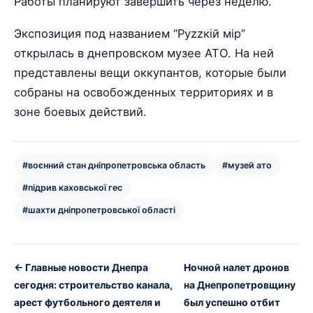
Работы планируют завершить через неделю.
Экспозиция под названием “Руzzкій мір”
открылась в днепровском музее АТО. На ней
представлены вещи оккупантов, которые были
собраны на освобожденных территориях и в
зоне боевых действий.
#воєнний стан дніпропетровська область
#музей ато
#підрив каховської гес
#шахти дніпропетровської області
← Главные новости Днепра
Ночной налет дронов
сегодня: строительство канала,
на Днепропетровщину
арест футбольного деятеля и
был успешно отбит