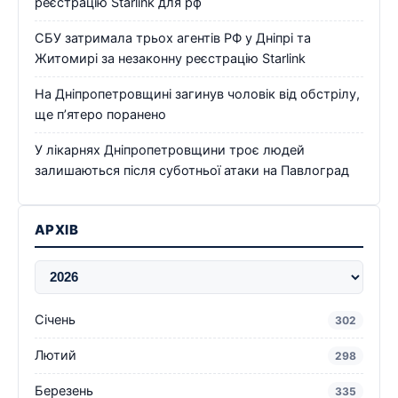
реєстрацію Starlink для рф
СБУ затримала трьох агентів РФ у Дніпрі та
Житомирі за незаконну реєстрацію Starlink
На Дніпропетровщині загинув чоловік від обстрілу,
ще п’ятеро поранено
У лікарнях Дніпропетровщини троє людей
залишаються після суботньої атаки на Павлоград
АРХІВ
Січень
302
Лютий
298
Березень
335