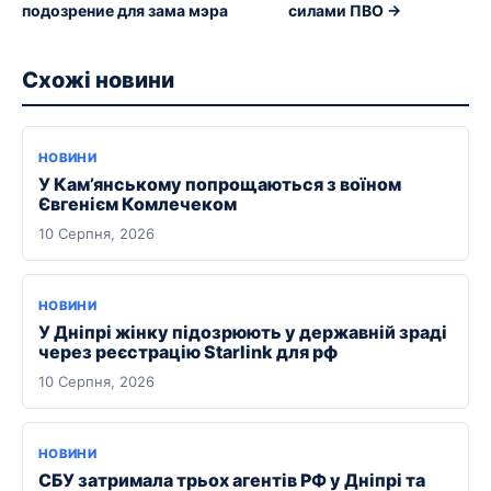
подозрение для зама мэра
силами ПВО →
Схожі новини
НОВИНИ
У Кам’янському попрощаються з воїном
Євгенієм Комлечеком
10 Серпня, 2026
НОВИНИ
У Дніпрі жінку підозрюють у державній зраді
через реєстрацію Starlink для рф
10 Серпня, 2026
НОВИНИ
СБУ затримала трьох агентів РФ у Дніпрі та