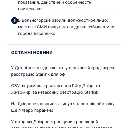
показания, действие и особенности
применения
В Вольногорске избили должностное лицо:
местные СМИ пишут, что в драке побывал мэр
города Василенко
ОСТАННІ НОВИНИ
У Дніпрі жінку підозрюють у державній зраді через
реєстрацію Starlink для рф
СБУ затримала трьох агентів РФ у Дніпрі та
Житомирі за незаконну реєстрацію Starlink
На Дніпропетровщині загинув чоловік від обстрілу,
ще п’ятеро поранено
У лікарнях Дніпропетровщини троє людей