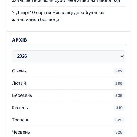
залишаються після суботньої атаки на Павлоград
У Дніпрі 10 серпня мешканці двох будинків
залишилися без води
АРХІВ
Січень
302
Лютий
298
Березень
335
Квітень
319
Травень
323
Червень
328