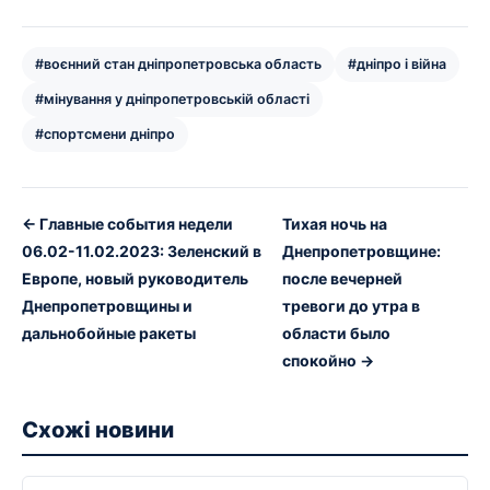
#воєнний стан дніпропетровська область
#дніпро і війна
#мінування у дніпропетровській області
#спортсмени дніпро
← Главные события недели
Тихая ночь на
06.02-11.02.2023: Зеленский в
Днепропетровщине:
Европе, новый руководитель
после вечерней
Днепропетровщины и
тревоги до утра в
дальнобойные ракеты
области было
спокойно →
Схожі новини