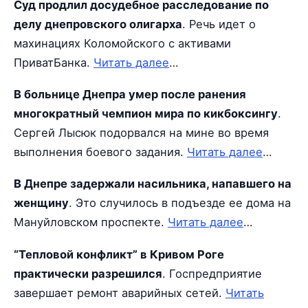
Суд продлил досудебное расследование по
делу днепровского олигарха
. Речь идет о
махинациях Коломойского с активами
ПриватБанка.
Читать далее
…
В больнице Днепра умер после ранения
многократный чемпион мира по кикбоксингу
.
Сергей Лысюк подорвался на мине во время
выполнения боевого задания.
Читать далее
…
В Днепре задержали насильника, напавшего на
женщину
. Это случилось в подъезде ее дома на
Мануйловском проспекте.
Читать далее
…
“Тепловой конфликт” в Кривом Роге
практически разрешился
. Госпредприятие
завершает ремонт аварийных сетей.
Читать