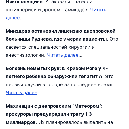
Никопольщине
. Атаковали тяжелой
артиллерией и дроном-камикадзе.
Читать
далее
…
Минздрав остановил лицензию днепровской
больницы Руднева, где умерли пациенты
. Это
касается специальностей хирургии и
анестизиологии.
Читать далее
…
Болезнь немытых рук: в Кривом Роге у 4-
летнего ребенка обнаружили гепатит А
. Это
первый случай в городе за последнее время.
Читать далее
…
Махинации с днепровским “Метеором”:
прокуроры предупредили трату 1,3
миллиардов
. Их планировалось выделить на