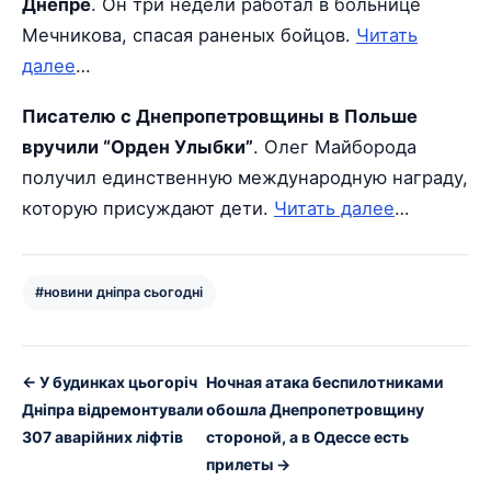
Днепре
. Он три недели работал в больнице
Мечникова, спасая раненых бойцов.
Читать
далее
…
Писателю с Днепропетровщины в Польше
вручили “Орден Улыбки”
. Олег Майборода
получил единственную международную награду,
которую присуждают дети.
Читать далее
…
#новини дніпра сьогодні
← У будинках цьогоріч
Ночная атака беспилотниками
Дніпра відремонтували
обошла Днепропетровщину
307 аварійних ліфтів
стороной, а в Одессе есть
прилеты →