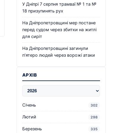
У Дніпрі 7 серпня трамваї № 1 та №
18 призупинять рух
На Дніпропетровщині мер постане
перед судом через збитки на житлі
для сиріт
На Дніпропетровщині загинули
п’ятеро людей через ворожі атаки
АРХІВ
Січень
302
Лютий
298
Березень
335