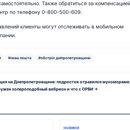
самостоятельно. Также обратиться за компенсацие
нтр по телефону 0-800-500-609.
авлений клиенты могут отслеживать в мобильном
пании.
и
#нова пошта
#обстріл дніпропетровщини
ция на Днепропетровщине: подросток отравился мухоморами,
ружен холероподобный вибрион и что с ОРВИ →
НОВИНИ