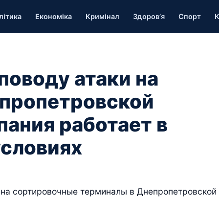
літика
Економіка
Кримінал
Здоров’я
Спорт
К
 поводу атаки на
епропетровской
пания работает в
условиях
у на сортировочные терминалы в Днепропетровской