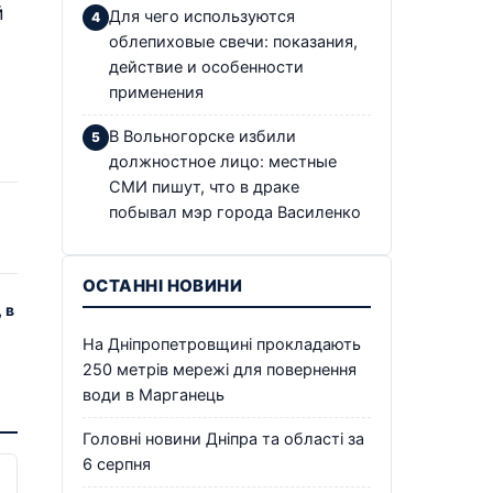
й
Для чего используются
облепиховые свечи: показания,
действие и особенности
применения
В Вольногорске избили
должностное лицо: местные
СМИ пишут, что в драке
побывал мэр города Василенко
ОСТАННІ НОВИНИ
 в
На Дніпропетровщині прокладають
250 метрів мережі для повернення
води в Марганець
Головні новини Дніпра та області за
6 серпня