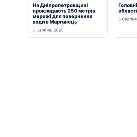
На Дніпропетровщині
Головні
прокладають 250 метрів
області
мережі для повернення
6 Серпня
води в Марганець
6 Серпня, 2026