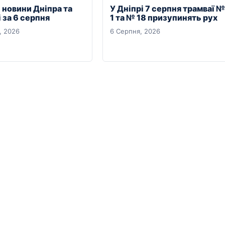
 новини Дніпра та
У Дніпрі 7 серпня трамваї №
 за 6 серпня
1 та № 18 призупинять рух
, 2026
6 Серпня, 2026