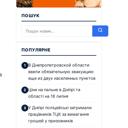
ПОШУК
ПОПУЛЯРНЕ
В Днепропетровской области
ввели обязательную эвакуацию
в
еще из двух населенных пунктов
Ціни на пальне в Дніпрі та
області на 16 липня
У Дніпрі поліцейські затримали
працівників ТЦК за вимагання
грошей у призовників