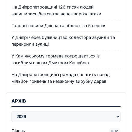
На Дніпропетровщині 126 тисяч людей
залишились без світла через ворожі атаки
Головні новини Дніпра та області за 5 серпня
У Дніпрі через будівництво колектора звузили та
перекрили вулиці
У Кам’янському громада попрощається із
загиблим воїном Дмитром Кашубою
На Дніпропетровщині громада сплатить понад
мільйон гривень за незаконну вирубку дерев
АРХІВ
Січень
302