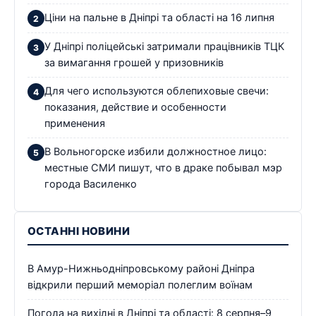
Ціни на пальне в Дніпрі та області на 16 липня
У Дніпрі поліцейські затримали працівників ТЦК
за вимагання грошей у призовників
Для чего используются облепиховые свечи:
показания, действие и особенности
применения
В Вольногорске избили должностное лицо:
местные СМИ пишут, что в драке побывал мэр
города Василенко
ОСТАННІ НОВИНИ
В Амур-Нижньодніпровському районі Дніпра
відкрили перший меморіал полеглим воїнам
Погода на вихідні в Дніпрі та області: 8 серпня–9