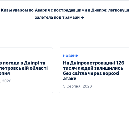
 Кивы ударом по
Авария с пострадавшими в Днепре: легковуш
залетела под трамвай →
Я
НОВИНИ
 погоди в Дніпрі та
На Дніпропетровщині 126
петровській області
тисяч людей залишились
рпня
без світла через ворожі
атаки
, 2026
5 Серпня, 2026