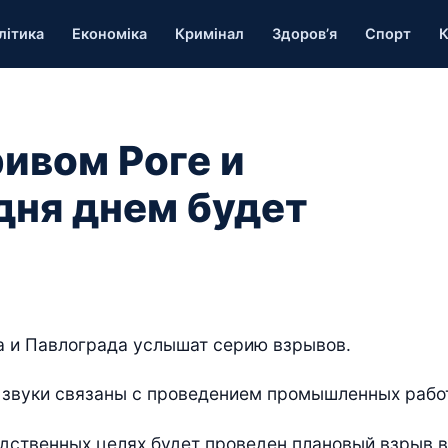
літика
Економіка
Кримінал
Здоров’я
Спорт
К
ривом Роге и
дня днем будет
га и Павлограда услышат серию взрывов.
е звуки связаны с проведением промышленных работ
одственных целях будет проведен плановый взрыв в