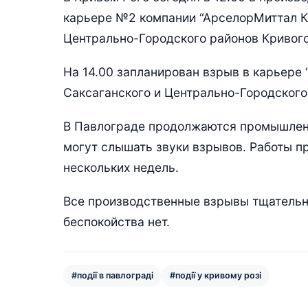
карьере №2 компании “АрселорМиттал Кр
Центрально-Городского районов Кривого
На 14.00 запланирован взрыв в карьере 
Саксаганского и Центрально-Городского
В Павлограде продолжаются промышленн
могут слышать звуки взрывов. Работы п
нескольких недель.
Все производственные взрывы тщательн
беспокойства нет.
#події в павлограді
#події у кривому розі