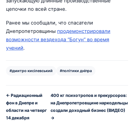
запускающую длинные производственные
цепочки по всей стране.
Ранее мы сообщали, что спасатели
Днепропетровщины
продемонстрировали
возможности вездехода “Богун” во время
учений
.
#дмитро кисілевський
#політики дніпра
← Радиационный
400 кг психотропов и прекурсоров:
фон в Днепре и
на Днепропетровщине наркодельцы
области на четверг
создали доходный бизнес (ВИДЕО)
14 декабря
→