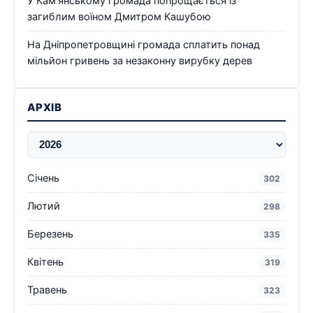
У Кам’янському громада попрощається із
загиблим воїном Дмитром Кашубою
На Дніпропетровщині громада сплатить понад
мільйон гривень за незаконну вирубку дерев
АРХІВ
Січень
302
Лютий
298
Березень
335
Квітень
319
Травень
323