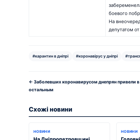
забеременела
боевого побр
На внеочеред
депутатом от
#карантин в дніпрі
#коронавірус у дніпрі
#трансп
← Заболевших коронавирусом днепрян привели в
остальным
Схожі новини
НОВИНИ
НОВИНИ
На Дніпропетровщині
Головні