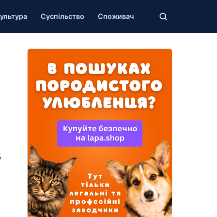
ультура
Суспільство
Споживач
у