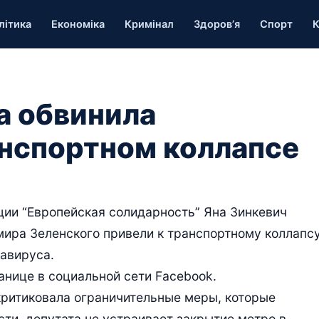
літика
Економіка
Кримінал
Здоров’я
Спорт
К
а обвинила
анспортном коллапсе
ции “Европейская солидарность” Яна Зинкевич
имира Зеленского привели к транспортному коллапс
навируса.
анице в социальной сети Facebook.
критиковала ограничительные меры, которые
ти, депутата не устраивает закрытие метро в