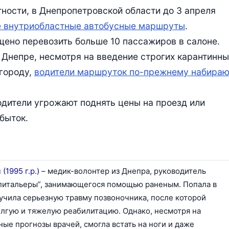
стности, в Днепропетровской области до 3 апреля
е внутриобластные автобусные маршруты
.
щено перевозить больше 10 пассажиров в салоне.
 Днепре, несмотря на введение строгих карантинны
 городу,
водители маршруток по-прежнему набираю
одители угрожают поднять цены на проезд или
быток.
(1995 г.р.)
– медик-волонтер из Днепра, руководитель
питальеры”, занимающегося помощью раненым. Попала в
учила серьезную травму позвоночника, после которой
лгую и тяжелую реабилитацию. Однако, несмотря на
ые прогнозы врачей, смогла встать на ноги и даже