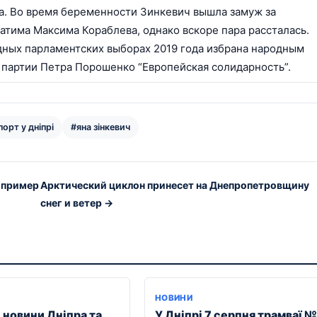
. Во время беременности Зинкевич вышла замуж за
атима Максима Кораблева, однако вскоре пара рассталась.
ных парламентских выборах 2019 года избрана народным
 партии Петра Порошенко “Европейская солидарность”.
орт у дніпрі
#яна зінкевич
 пример
Арктический циклон принесет на Днепропетровщину
снег и ветер →
НОВИНИ
 новини Дніпра та
У Дніпрі 7 серпня трамваї №