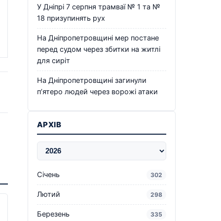
У Дніпрі 7 серпня трамваї № 1 та №
18 призупинять рух
На Дніпропетровщині мер постане
перед судом через збитки на житлі
для сиріт
На Дніпропетровщині загинули
п’ятеро людей через ворожі атаки
АРХІВ
Січень
302
Лютий
298
Березень
335