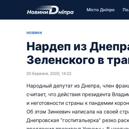
Місто Дніпро
По
НОВИНИ
Нардеп из Днепр
Зеленского в тр
20 Березня, 2020, 14:22
Народный депутат из Днепра, член фрак
считает, что действия президента Влад
и неготовности страны к пандемии коро
Об этом Зинкевич написала на своей стр
Днепровская “госпитальерка” резко рас
предложил президент Украины. В частнос