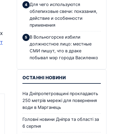
Для чего используются
облепиховые свечи: показания,
действие и особенности
применения
х
В Вольногорске избили
т
должностное лицо: местные
СМИ пишут, что в драке
побывал мэр города Василенко
ОСТАННІ НОВИНИ
На Дніпропетровщині прокладають
250 метрів мережі для повернення
води в Марганець
Головні новини Дніпра та області за
6 серпня