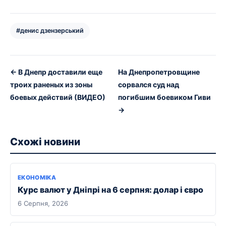
#денис дзензерський
← В Днепр доставили еще
На Днепропетровщине
троих раненых из зоны
сорвался суд над
боевых действий (ВИДЕО)
погибшим боевиком Гиви
→
Схожі новини
ЕКОНОМІКА
Курс валют у Дніпрі на 6 серпня: долар і євро
6 Серпня, 2026