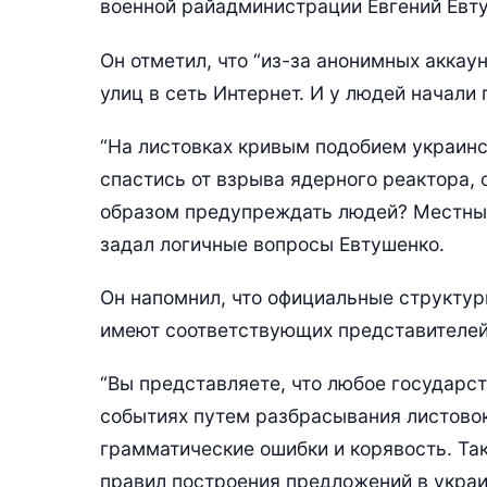
военной райадминистрации Евгений Евт
Он отметил, что “из-за анонимных аккау
улиц в сеть Интернет. И у людей начали
“На листовках кривым подобием украинс
спастись от взрыва ядерного реактора, 
образом предупреждать людей? Местные
задал логичные вопросы Евтушенко.
Он напомнил, что официальные структу
имеют соответствующих представителей
“Вы представляете, что любое государ
событиях путем разбрасывания листовок
грамматические ошибки и корявость. Та
правил построения предложений в украи