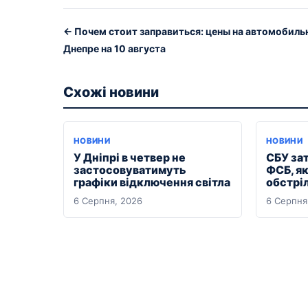
← Почем стоит заправиться: цены на автомобиль
Днепре на 10 августа
Схожі новини
НОВИНИ
НОВИНИ
У Дніпрі в четвер не
СБУ за
застосовуватимуть
ФСБ, я
графіки відключення світла
обстрі
6 Серпня, 2026
6 Серпня