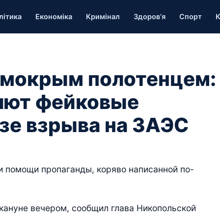
літика
Економіка
Кримінал
Здоров’я
Спорт
К
 мокрым полотенцем:
яют фейковые
озе взрыва на ЗАЭС
и помощи пропаганды, коряво написанной по-
акануне вечером, сообщил глава Никопольской