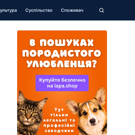
ультура
Суспільство
Споживач