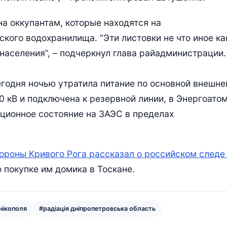
на оккупантам, которые находятся на
кого водохранилища. “Эти листовки не что иное ка
населения”, – подчеркнул глава райадминистрации.
егодня ночью утратила питание по основной внешне
 кВ и подключена к резервной линии, в Энергоато
ационное состояние на ЗАЭС в пределах
ороны Кривого Рога рассказал о российском следе
о покупке им домика в Тоскане.
нікополя
#радіація дніпропетровська область