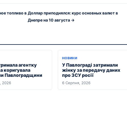
ное топливо в
Доллар приподнялся: курс основных валют в
Днепре на 10 августа →
НОВИНИ
тримала агентку
У Павлограді затримали
ка коригувала
жінку за передачу даних
ли Павлоградщини
про ЗСУ росії
, 2026
6 Серпня, 2026