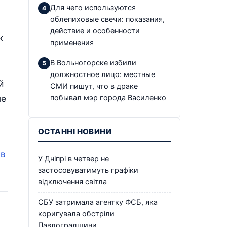
Для чего используются
облепиховые свечи: показания,
действие и особенности
к
применения
В Вольногорске избили
должностное лицо: местные
й
СМИ пишут, что в драке
ме
побывал мэр города Василенко
ОСТАННІ НОВИНИ
 в
У Дніпрі в четвер не
застосовуватимуть графіки
відключення світла
СБУ затримала агентку ФСБ, яка
коригувала обстріли
Павлоградщини