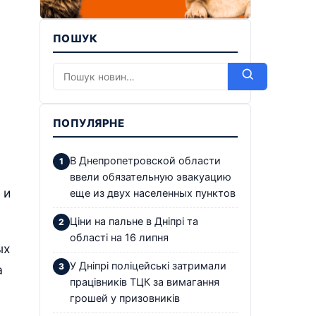
ПОШУК
ПОПУЛЯРНЕ
В Днепропетровской области
ввели обязательную эвакуацию
 и
еще из двух населенных пунктов
Ціни на пальне в Дніпрі та
області на 16 липня
ых
У Дніпрі поліцейські затримали
а
працівників ТЦК за вимагання
грошей у призовників