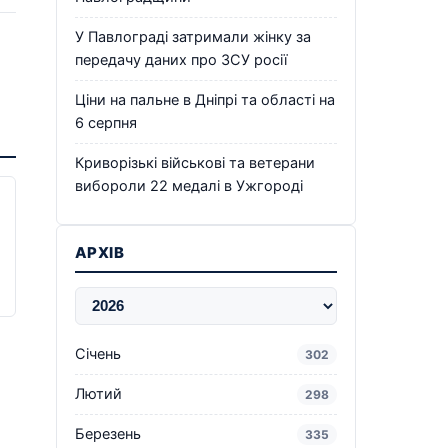
У Павлограді затримали жінку за
передачу даних про ЗСУ росії
Ціни на пальне в Дніпрі та області на
6 серпня
Криворізькі військові та ветерани
вибороли 22 медалі в Ужгороді
АРХІВ
Січень
302
Лютий
298
Березень
335