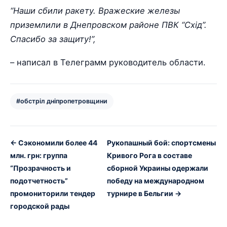
“Наши сбили ракету. Вражеские железы
приземлили в Днепровском районе ПВК “Схід”.
Спасибо за защиту!”,
– написал в Телеграмм руководитель области.
#обстріл дніпропетровщини
← Сэкономили более 44
Рукопашный бой: спортсмены
млн. грн: группа
Кривого Рога в составе
“Прозрачность и
сборной Украины одержали
подотчетность”
победу на международном
промониторили тендер
турнире в Бельгии →
городской рады