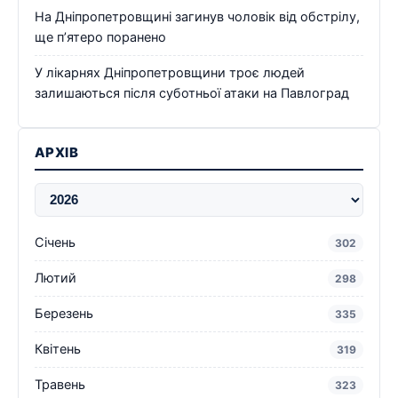
На Дніпропетровщині загинув чоловік від обстрілу,
ще п’ятеро поранено
У лікарнях Дніпропетровщини троє людей
залишаються після суботньої атаки на Павлоград
АРХІВ
Січень
302
Лютий
298
Березень
335
Квітень
319
Травень
323