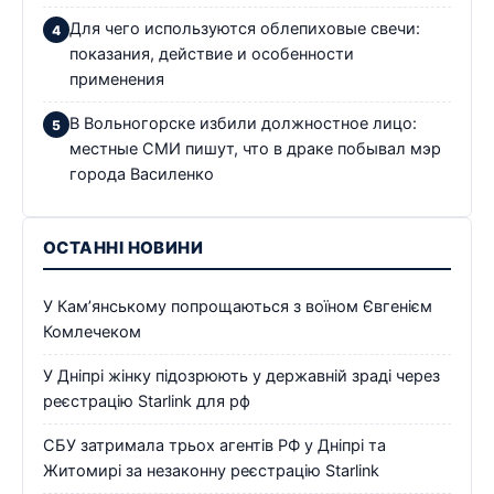
Для чего используются облепиховые свечи:
показания, действие и особенности
применения
В Вольногорске избили должностное лицо:
местные СМИ пишут, что в драке побывал мэр
города Василенко
ОСТАННІ НОВИНИ
У Кам’янському попрощаються з воїном Євгенієм
Комлечеком
У Дніпрі жінку підозрюють у державній зраді через
реєстрацію Starlink для рф
СБУ затримала трьох агентів РФ у Дніпрі та
Житомирі за незаконну реєстрацію Starlink