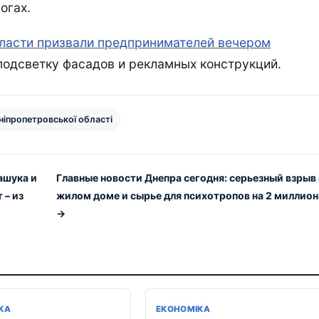
огах.
ласти призвали предпринимателей вечером
 подсветку фасадов и рекламных конструкций.
ніпропетровської області
ашука и
Главные новости Днепра сегодня: серьезный взрыв 
 – из
жилом доме и сырье для психотропов на 2 миллион
→
КА
ЕКОНОМІКА