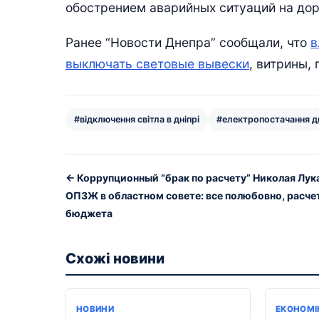
обострением аварийных ситуаций на дор
Ранее “Новости Днепра” сообщали, что
в
выключать световые вывески
, витрины,
#відключення світла в дніпрі
#електропостачання д
← Коррупционный “брак по расчету” Николая Лук
ОПЗЖ в областном совете: все полюбовно, расчет
бюджета
Схожі новини
НОВИНИ
ЕКОНОМІ