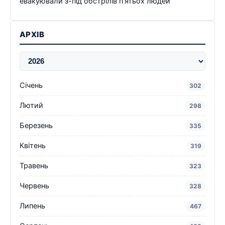
евакуювали з-під обстрілів п’ятьох людей
АРХІВ
Січень
302
Лютий
298
Березень
335
Квітень
319
Травень
323
Червень
328
Липень
467