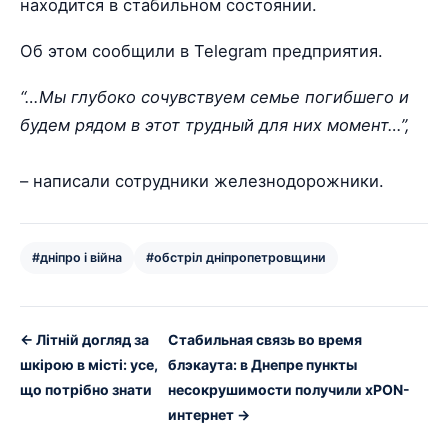
находится в стабильном состоянии.
Об этом сообщили в Telegram предприятия.
“…Мы глубоко сочувствуем семье погибшего и
будем рядом в этот трудный для них момент…”,
– написали сотрудники железнодорожники.
#дніпро і війна
#обстріл дніпропетровщини
← Літній догляд за
Стабильная связь во время
шкірою в місті: усе,
блэкаута: в Днепре пункты
що потрібно знати
несокрушимости получили xPON-
интернет →